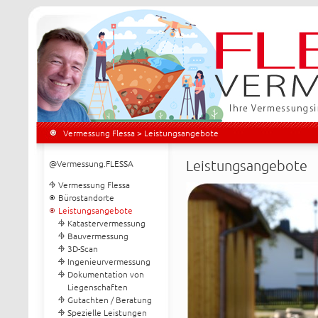
Vermessung Flessa
> Leistungsangebote
Leistungsangebote
@Vermessung.FLESSA
Vermessung Flessa
Bürostandorte
Leistungsangebote
Katastervermessung
Bauvermessung
3D-Scan
Ingenieurvermessung
Dokumentation von
Liegenschaften
Gutachten / Beratung
Spezielle Leistungen