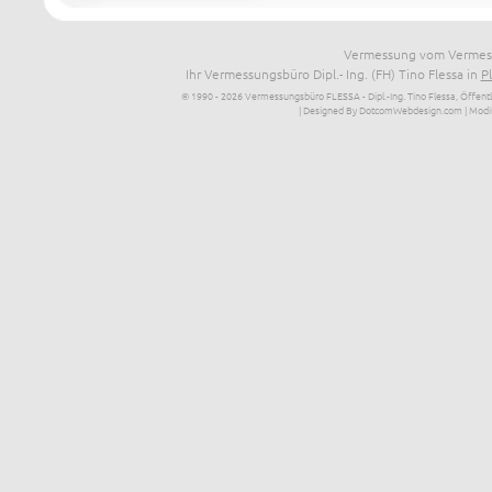
Vermessung vom Vermessu
Ihr Vermessungsbüro Dipl.- Ing. (FH) Tino Flessa in
P
© 1990 - 2026 Vermessungsbüro FLESSA - Dipl.-Ing. Tino Flessa, Öffentl
| Designed By DotcomWebdesign.com
| Modi