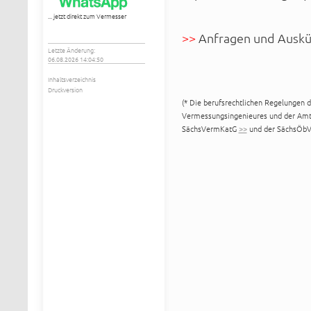
... jetzt direkt zum Vermesser
>>
Anfragen und Ausk
Letzte Änderung:
06.08.2026 14:04:50
Inhaltsverzeichnis
Druckversion
(* Die berufsrechtlichen Regelungen d
Vermessungsingenieures und der Amt
SächsVermKatG
>>
und der SächsÖb