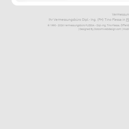
Vermessung
Ihr Vermessungsbüro Dipl.- Ing. (FH) Tino Flessa in
P
© 1990 - 2026 Vermessungsbüro FLESSA - Dipl.-Ing. Tino Flessa, Öffentl
| Designed By DotcomWebdesign.com
| Modi